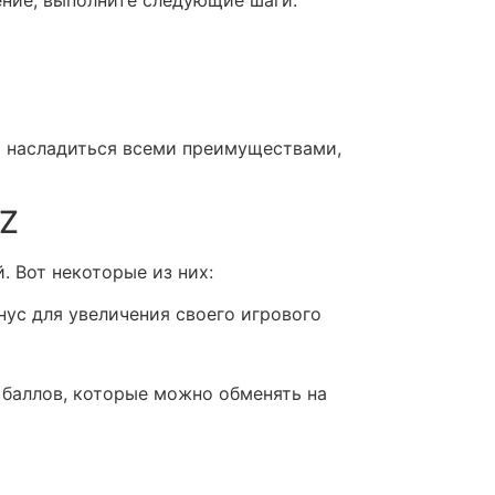
и насладиться всеми преимуществами,
KZ
 Вот некоторые из них:
нус для увеличения своего игрового
 баллов, которые можно обменять на