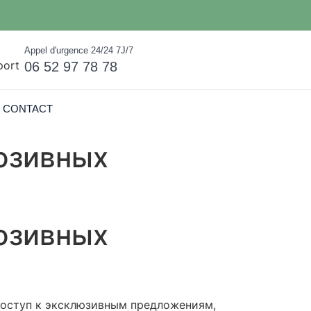
Appel d'urgence 24/24 7J/7
06 52 97 78 78
CONTACT
люзивных
люзивных
 доступ к эксклюзивным предложениям,