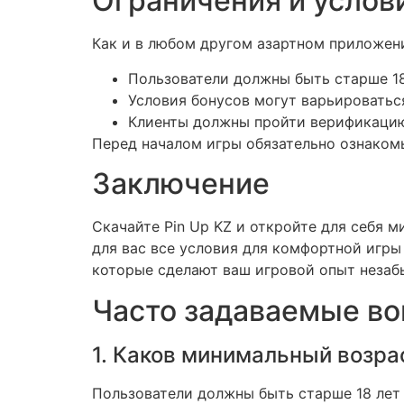
Ограничения и услов
Как и в любом другом азартном приложении
Пользователи должны быть старше 18
Условия бонусов могут варьироватьс
Клиенты должны пройти верификацию
Перед началом игры обязательно ознакомь
Заключение
Скачайте Pin Up KZ и откройте для себя 
для вас все условия для комфортной игр
которые сделают ваш игровой опыт неза
Часто задаваемые во
1. Каков минимальный возрас
Пользователи должны быть старше 18 лет 