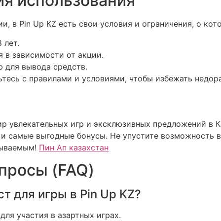
ия использования
, в Pin Up KZ есть свои условия и ограничения, о кот
 лет.
я в зависимости от акции.
 для вывода средств.
тесь с правилами и условиями, чтобы избежать недор
мир увлекательных игр и эксклюзивных предложений в 
ы и самые выгодные бонусы. Не упустите возможность 
бываемым!
Пин Ап казахстан
просы (FAQ)
т для игры в Pin Up KZ?
для участия в азартных играх.