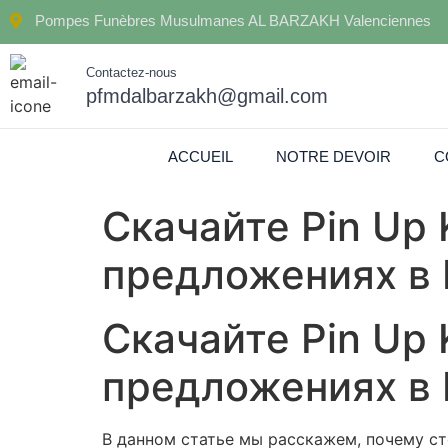
Pompes Funèbres Musulmanes AL BARZAKH Valenciennes
Contactez-nous
pfmdalbarzakh@gmail.com
ACCUEIL
NOTRE DEVOIR
C
Скачайте Pin Up 
предложениях в 
Скачайте Pin Up 
предложениях в 
В данном статье мы расскажем, почему ст