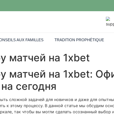
ONSEILS AUX FAMILLES
TRADITION PROPHÉTIQUE
у матчей на 1xbet
у матчей на 1xbet: Оф
 на сегодня
быть сложной задачей для новичков и даже для опытн
ить к этому процессу. В данной статье мы обсудим ос
еркале, так чтобы вы могли сделать осознанный выбор