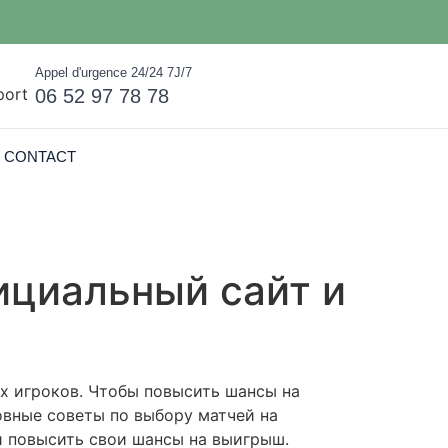
Appel d'urgence 24/24 7J/7
06 52 97 78 78
CONTACT
ициальный сайт и
ых игроков. Чтобы повысить шансы на
новные советы по выбору матчей на
 и повысить свои шансы на выигрыш.