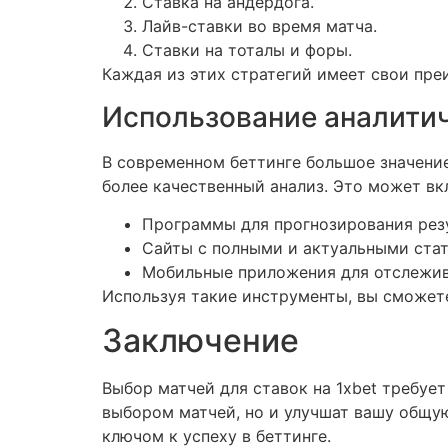
Ставка на андердога.
Лайв-ставки во время матча.
Ставки на тоталы и форы.
Каждая из этих стратегий имеет свои пре
Использование аналити
В современном беттинге большое значени
более качественный анализ. Это может вкл
Программы для прогнозирования резу
Сайты с полными и актуальными ста
Мобильные приложения для отслежив
Используя такие инструменты, вы сможет
Заключение
Выбор матчей для ставок на 1xbet требуе
выбором матчей, но и улучшат вашу общую
ключом к успеху в беттинге.