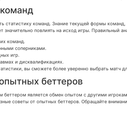
 команд
ить статистику команд. Знание текущей формы команд,
значительно повлиять на исход игры. Правильный ана
еих команд.
анными соперниками.
ных игр.
авмах и дисквалификациях.
атистики, вы сможете более уверенно выбрать матч дл
 опытных беттеров
м беттером является обмен опытом с другими игроками
лезные советы от опытных беттеров. Обращайте вниман